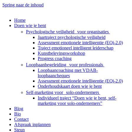
Spring naar de inhoud
Home
Doen wie je bent
Psychologische veiligheid voor organisaties
Jaartraject psychologische veiligheid
Assessment emotionele intelligentie (EQi-2.0)
Traject emotioneel intelligent leiderschap
Kunstbelevingsworkshop
Progress coaching
Loopbaanbegeleiding voor professionals
Loopbaancoaching met VDAB-
loopbaancheques
Assessment emotionele intelligentie (EQi-2.0)
Onderhoudskaart doen wie je bent
Self-marketing voor solo-ondernemers
Individueel traject “Doen wie je bent, self-
marketing voor solo-ondernemers”
Blog
Bio
Contact
Afspraak inplannen
Steun