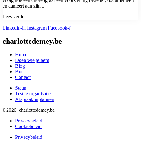
vraag hoe een choreograaf een voorstelling bedenkt, documenteert
en aanleert aan zijn ...
Lees verder
Linkedin-in
Instagram
Facebook-f
charlottedemey.be
Home
Doen wie je bent
Blog
Bio
Contact
Steun
Test je organisatie
Afspraak inplannen
©2026 charlottedemey.be
Privacybeleid
Cookiebeleid
Privacybeleid