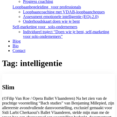
Progress coaching
Loopbaanbegeleiding voor professionals
Loopbaancoaching met VDAB-loopbaancheques
Assessment emotionele intelligentie (EQi-2.0)
Onderhoudskaart doen wie je bent
Self-marketing voor solo-ondernemers
Individueel traject “Doen wie je bent, self-marketing
voor solo-ondernemers”
Blog
Bio
Contact
Tag: intelligentie
Slim
(©Filip Van Roe / Opera Ballet Vlaanderen) Na het zien van de
prachtige voorstelling “Bach studies” van Benjaming Millepied, zijn
allereerste avondvullende dansvoorstelling, exclusief gemaakt voor
Sidi Larbi Cherkaoui’s Ballet Vlaanderen, stelde mijn man me de